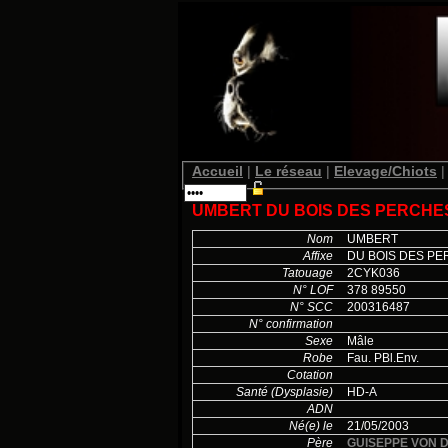
Accueil
|
Le réseau
|
Elevage/Chiots
|
UMBERT DU BOIS DES PERCHE
Nom
UMBERT
Affixe
DU BOIS DES P
Tatouage
2CYK036
N° LOF
378 89550
N° SCC
200316487
N° confirmation
Sexe
Mâle
Robe
Fau. PBl.Env.
Cotation
Santé (Dysplasie)
HD-A
ADN
Né(e) le
21/05/2003
Père
GUISEPPE VON 