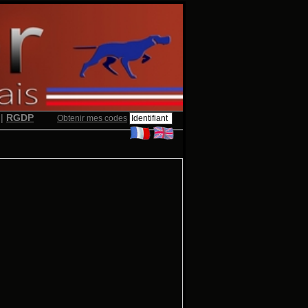
|
RGDP
Obtenir mes codes