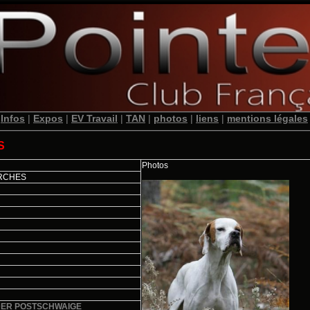
Infos
|
Expos
|
EV Travail
|
TAN
|
photos
|
liens
|
mentions légales
S
Photos
ERCHES
DER POSTSCHWAIGE