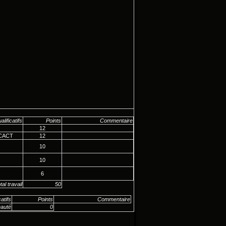
alificatifs
Points
Commentaire
12
 CACT
12
10
10
6
tal travail
50
catifs
Points
Commentaire
eauté
0