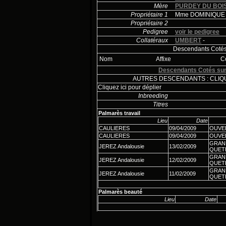
Mère
PURDEY DU BOI
Propriétaire 1
Mme DOMINIQUE
Propriétaire 2
Pedigree
voir le pedigree
Collatéraux
UMBERT
-
Descendants Cotés 
Nom
Affixe
C
Descendants Cotés sur
AUTRES DESCENDANTS : CLIQU
Cliquez ici pour déplier
Inbreeding
Titres
Palmarès travail
Lieu
Date
CAULIERES
09/04/2009
OUVE
CAULIERES
09/04/2009
OUVE
GRAN
JEREZ Andalousie
13/02/2009
QUET
GRAN
JEREZ Andalousie
12/02/2009
QUET
GRAN
JEREZ Andalousie
11/02/2009
QUET
Palmarès beauté
Lieu
Date