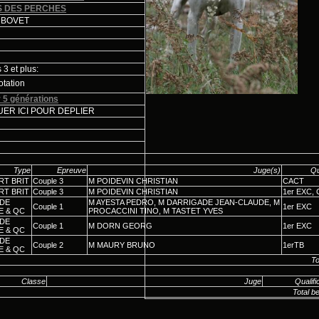
S DES PERCHES
 BOVET
3 et plus:
otation
 5 générations
ER ICI POUR DEPLIER
Type
Epreuve
Juge(s)
Qu
RT BRIT
Couple 3
M POIDEVIN CHRISTIAN
CACT
RT BRIT
Couple 3
M POIDEVIN CHRISTIAN
1er EXC,
DE
M AYESTA PEDRO, M DARRIGADE JEAN-CLAUDE, M
Couple 1
1er EXC
E & QC
PROCACCINI TINO, M TASTET YVES
DE
Couple 1
M DORN GEORG
1er EXC
E & QC
DE
Couple 2
M MAURY BRUNO
1erTB
E & QC
To
Classe
Juge
Qualifi
Total b