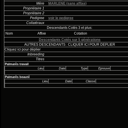
Mère
MARLENE (sans affixe)
Propriétaire 1
Propriétaire 2
Pedigree
voir le pedigree
Collatéraux
Descendants Cotés 3 et plus:
Nom
Affixe
Cotation
Descendants Cotés sur 5 générations
AUTRES DESCENDANTS : CLIQUER ICI POUR DEPLIER
Cliquez ici pour déplier
Inbreeding
Titres
Palmarès travail
Lieu
Date
Type
Epreuve
Palmarès beauté
Lieu
Date
Classe