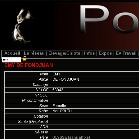
Accueil
|
Le réseau
|
Elevage/Chiots
|
Infos
|
Expos
|
EV Travail
|
EMY DE FONDJUAN
Nom
EMY
Affixe
DE FONDJUAN
Tatouage
-
N° LOF
63043
N° SCC
N° confirmation
Sexe
Femelle
Robe
Noi. PBl.TLi.
Cotation
Santé (Dysplasie)
ADN
Né(e) le
Père
ULYSSE (sans affixe)