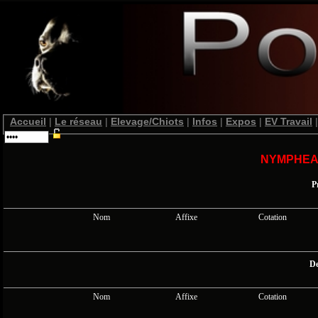
Accueil
|
Le réseau
|
Elevage/Chiots
|
Infos
|
Expos
|
EV Travail
|
NYMPHEA
P
Nom
Affixe
Cotation
De
Nom
Affixe
Cotation