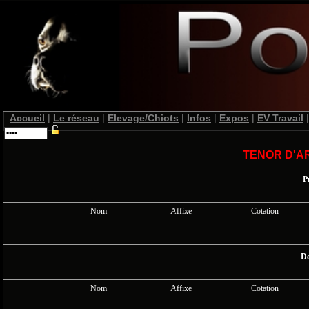
Accueil
|
Le réseau
|
Elevage/Chiots
|
Infos
|
Expos
|
EV Travail
|
TENOR D'A
P
Nom
Affixe
Cotation
De
Nom
Affixe
Cotation