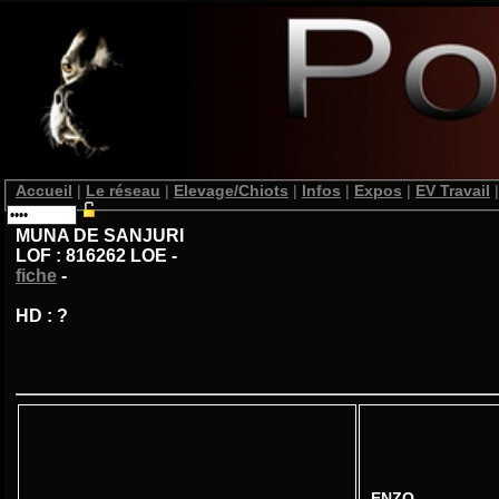
Accueil
|
Le réseau
|
Elevage/Chiots
|
Infos
|
Expos
|
EV Travail
|
MUNA DE SANJURI
LOF : 816262 LOE -
fiche
-
HD : ?
ENZO