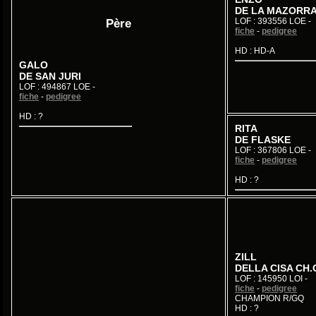
DE LA MAZORR
LOF : 393556 LOE -
Père
fiche
-
pedigree
HD : HD-A
GALO
DE SAN JURI
LOF : 494867 LOE -
fiche
-
pedigree
HD : ?
RITA
DE FLASKE
LOF : 367806 LOE -
fiche
-
pedigree
HD : ?
ZILL
DELLA CISA CH.
LOF : 145950 LOI -
fiche
-
pedigree
CHAMPION R/GQ
HD : ?