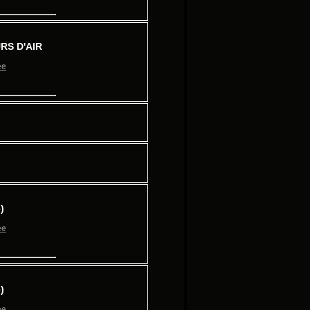
RS D'AIR
ee
)
ee
)
ee