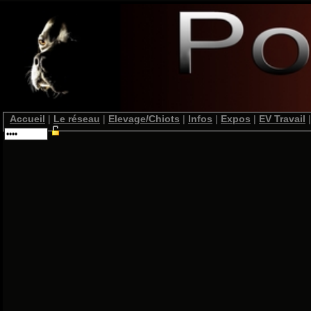
Accueil
|
Le réseau
|
Elevage/Chiots
|
Infos
|
Expos
|
EV Travail
|