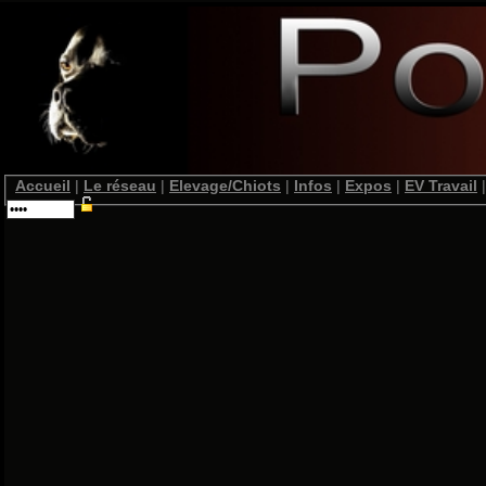
Accueil
|
Le réseau
|
Elevage/Chiots
|
Infos
|
Expos
|
EV Travail
|