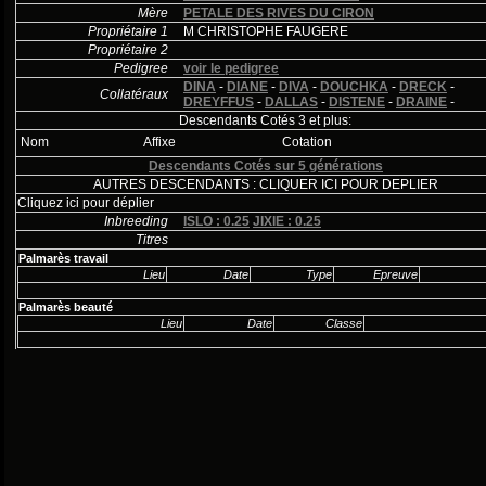
Mère
PETALE DES RIVES DU CIRON
Propriétaire 1
M CHRISTOPHE FAUGERE
Propriétaire 2
Pedigree
voir le pedigree
DINA
-
DIANE
-
DIVA
-
DOUCHKA
-
DRECK
-
Collatéraux
DREYFFUS
-
DALLAS
-
DISTENE
-
DRAINE
-
Descendants Cotés 3 et plus:
Nom
Affixe
Cotation
Descendants Cotés sur 5 générations
AUTRES DESCENDANTS : CLIQUER ICI POUR DEPLIER
Cliquez ici pour déplier
Inbreeding
ISLO : 0.25
JIXIE : 0.25
Titres
Palmarès travail
Lieu
Date
Type
Epreuve
Palmarès beauté
Lieu
Date
Classe