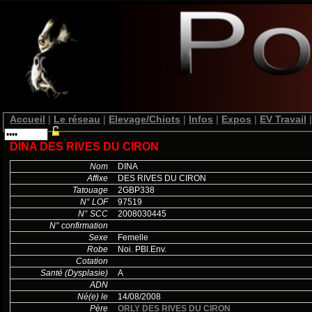
Accueil
|
Le réseau
|
Elevage/Chiots
|
Infos
|
Expos
|
EV Travail
|
DINA DES RIVES DU CIRON
Nom
DINA
Affixe
DES RIVES DU CIRON
Tatouage
2GBP338
N° LOF
97519
N° SCC
2008030445
N° confirmation
Sexe
Femelle
Robe
Noi. PBl.Env.
Cotation
Santé (Dysplasie)
A
ADN
Né(e) le
14/08/2008
Père
ORLY DES RIVES DU CIRON