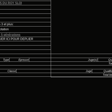
S DU ROY SLOI
3 et plus:
otation
 5 générations
ER ICI POUR DEPLIER
Type
Epreuve
Juge(s)
Qua
Tot
Classe
Juge
Qualifi
Total b