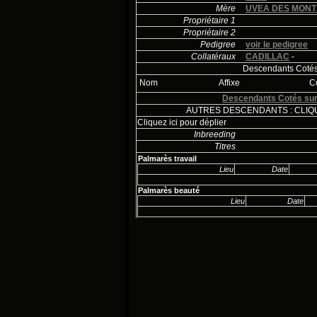
Mère
UVEA DES MONT
Propriétaire 1
Propriétaire 2
Pedigree
voir le pedigree
Collatéraux
CADILLAC
-
Descendants Cotés 
Nom
Affixe
C
Descendants Cotés sur
AUTRES DESCENDANTS : CLIQU
Cliquez ici pour déplier
Inbreeding
Titres
Palmarès travail
Lieu
Date
Palmarès beauté
Lieu
Date