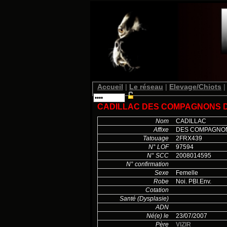
Accueil
|
Le réseau
|
Elevage/Chiots
|
CADILLAC DES COMPAGNONS 
Nom
CADILLAC
Affixe
DES COMPAGNO
Tatouage
2FRX439
N° LOF
97594
N° SCC
2008014595
N° confirmation
Sexe
Femelle
Robe
Noi. PBl.Env.
Cotation
Santé (Dysplasie)
ADN
Né(e) le
23/07/2007
Père
VIZIR