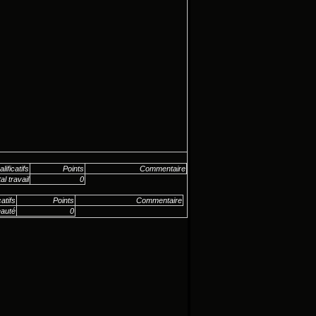
lificatifs
Points
Commentaire
al travail
0
catifs
Points
Commentaire
eauté
0