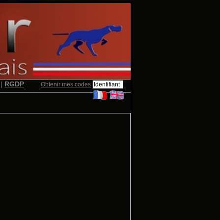
|
RGDP
Obtenir mes codes