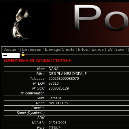
Accueil
|
Le réseau
|
Elevage/Chiots
|
Infos
|
Expos
|
EV Travail
|
DANA DES PLAINES D'OPALE
Nom
DANA
Affixe
DES PLAINES D'OPALE
Tatouage
250268500088070
N° LOF
97616
N° SCC
2008025129
N° confirmation
Sexe
Femelle
Robe
Noi. PBl.Env.
Cotation
Santé (Dysplasie)
ADN
Né(e) le
04/08/2008
Père
TITEUF