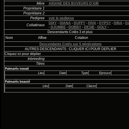
Mère
ARIANE DES BUVEURS D'AIR
Propriétaire 1
Propriétaire 2
Pedigree
voir le pedigree
DIXY
-
DIANA
-
DUFFY
-
DIVA
-
DYPSY
-
DINA
-
D
Collatéraux
-
DJUMBE
-
DOBBY
-
DESIE
-
DOLY
-
Descendants Cotés 3 et plus:
Nom
Affixe
Cotation
Descendants Cotés sur 5 générations
AUTRES DESCENDANTS : CLIQUER ICI POUR DEPLIER
Cliquez ici pour déplier
Inbreeding
Titres
Palmarès travail
Lieu
Date
Type
Epreuve
Palmarès beauté
Lieu
Date
Classe